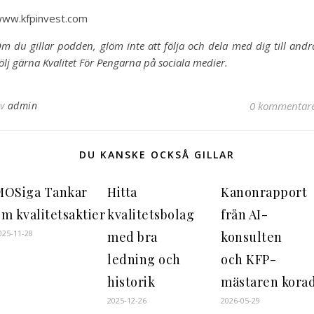
ww.kfpinvest.com
m du gillar podden, glöm inte att följa och dela med dig till andr
ölj gärna Kvalitet För Pengarna på sociala medier.
Av
admin
0 kommentar
DU KANSKE OCKSÅ GILLAR
MOSiga Tankar
Hitta
Kanonrapport
om kvalitetsaktier
kvalitetsbolag
från AI-
025-11-28
med bra
konsulten
ledning och
och KFP-
historik
mästaren kora
2025-12-26
2026-05-29