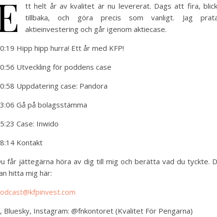
E
tt helt år av kvalitet är nu levererat. Dags att fira, blic
tillbaka, och göra precis som vanligt. Jag prat
aktieinvestering och går igenom aktiecase.
0:19 Hipp hipp hurra! Ett år med KFP!
0:56 Utveckling för poddens case
0:58 Uppdatering case: Pandora
3:06 Gå på bolagsstämma
5:23 Case: Inwido
8:14 Kontakt
u får jättegärna höra av dig till mig och berätta vad du tyckte. 
an hitta mig här:
odcast@kfpinvest.com
, Bluesky, Instagram: @fnkontoret (Kvalitet För Pengarna)