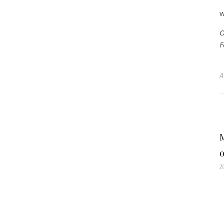
w
O
F
2