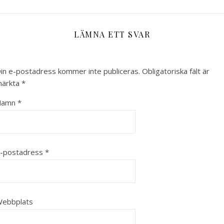
LÄMNA ETT SVAR
in e-postadress kommer inte publiceras.
Obligatoriska fält är
ärkta
*
Namn
*
-postadress
*
ebbplats