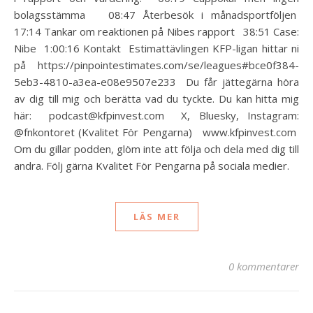
bolagsstämma 08:47 Återbesök i månadsportföljen
17:14 Tankar om reaktionen på Nibes rapport 38:51 Case:
Nibe 1:00:16 Kontakt Estimattävlingen KFP-ligan hittar ni
på https://pinpointestimates.com/se/leagues#bce0f384-
5eb3-4810-a3ea-e08e9507e233 Du får jättegärna höra
av dig till mig och berätta vad du tyckte. Du kan hitta mig
här: podcast@kfpinvest.com X, Bluesky, Instagram:
@fnkontoret (Kvalitet För Pengarna) www.kfpinvest.com
Om du gillar podden, glöm inte att följa och dela med dig till
andra. Följ gärna Kvalitet För Pengarna på sociala medier.
LÄS MER
0 kommentarer