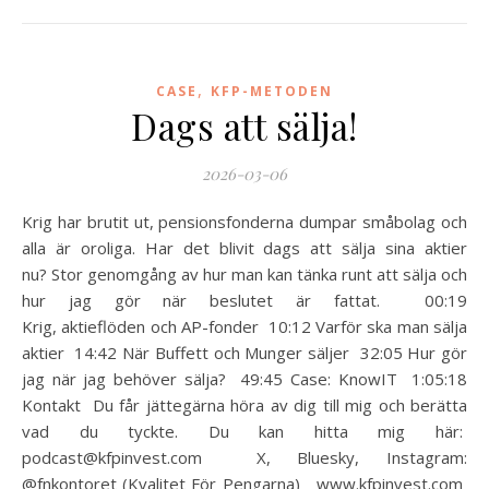
,
CASE
KFP-METODEN
Dags att sälja!
2026-03-06
Krig har brutit ut, pensionsfonderna dumpar småbolag och
alla är oroliga. Har det blivit dags att sälja sina aktier
nu? Stor genomgång av hur man kan tänka runt att sälja och
hur jag gör när beslutet är fattat. 00:19
Krig, aktieflöden och AP-fonder 10:12 Varför ska man sälja
aktier 14:42 När Buffett och Munger säljer 32:05 Hur gör
jag när jag behöver sälja? 49:45 Case: KnowIT 1:05:18
Kontakt Du får jättegärna höra av dig till mig och berätta
vad du tyckte. Du kan hitta mig här:
podcast@kfpinvest.com X, Bluesky, Instagram:
@fnkontoret (Kvalitet För Pengarna) www.kfpinvest.com