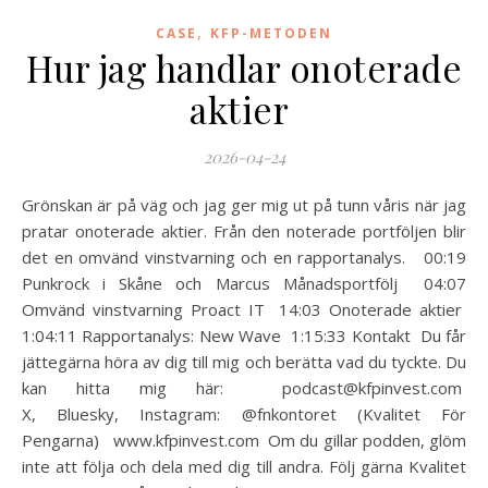
,
CASE
KFP-METODEN
Hur jag handlar onoterade
aktier
2026-04-24
Grönskan är på väg och jag ger mig ut på tunn våris när jag
pratar onoterade aktier. Från den noterade portföljen blir
det en omvänd vinstvarning och en rapportanalys. 00:19
Punkrock i Skåne och Marcus Månadsportfölj 04:07
Omvänd vinstvarning Proact IT 14:03 Onoterade aktier
1:04:11 Rapportanalys: New Wave 1:15:33 Kontakt Du får
jättegärna höra av dig till mig och berätta vad du tyckte. Du
kan hitta mig här: podcast@kfpinvest.com
X, Bluesky, Instagram: @fnkontoret (Kvalitet För
Pengarna) www.kfpinvest.com Om du gillar podden, glöm
inte att följa och dela med dig till andra. Följ gärna Kvalitet