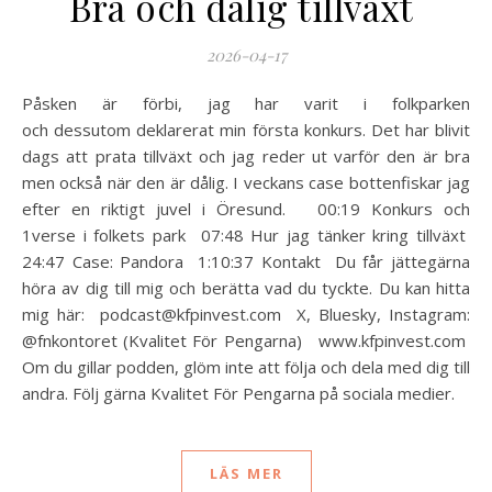
Bra och dålig tillväxt
2026-04-17
Påsken är förbi, jag har varit i folkparken
och dessutom deklarerat min första konkurs. Det har blivit
dags att prata tillväxt och jag reder ut varför den är bra
men också när den är dålig. I veckans case bottenfiskar jag
efter en riktigt juvel i Öresund. 00:19 Konkurs och
1verse i folkets park 07:48 Hur jag tänker kring tillväxt
24:47 Case: Pandora 1:10:37 Kontakt Du får jättegärna
höra av dig till mig och berätta vad du tyckte. Du kan hitta
mig här: podcast@kfpinvest.com X, Bluesky, Instagram:
@fnkontoret (Kvalitet För Pengarna) www.kfpinvest.com
Om du gillar podden, glöm inte att följa och dela med dig till
andra. Följ gärna Kvalitet För Pengarna på sociala medier.
LÄS MER