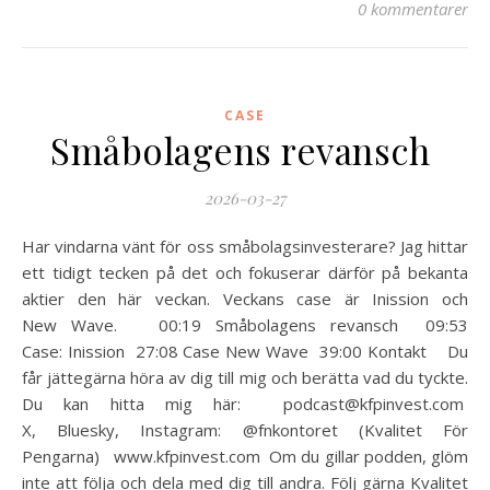
0 kommentarer
CASE
Småbolagens revansch
2026-03-27
Har vindarna vänt för oss småbolagsinvesterare? Jag hittar
ett tidigt tecken på det och fokuserar därför på bekanta
aktier den här veckan. Veckans case är Inission och
New Wave. 00:19 Småbolagens revansch 09:53
Case: Inission 27:08 Case New Wave 39:00 Kontakt Du
får jättegärna höra av dig till mig och berätta vad du tyckte.
Du kan hitta mig här: podcast@kfpinvest.com
X, Bluesky, Instagram: @fnkontoret (Kvalitet För
Pengarna) www.kfpinvest.com Om du gillar podden, glöm
inte att följa och dela med dig till andra. Följ gärna Kvalitet