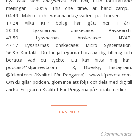
nya case som analyseras från noll, utan förutfattade
meningar. 00:19 This one time, at band camp…
04:49 Makro och varannandagsväder på börsen
17:24 Vilka KFP bolag har gått ner i år?
30:38 Lyssnarnas önskecase: Raysearch
43:59 Lyssnarnas önskecase: NYAB
47:17 Lyssnarnas önskecase: Micro Systemation
56:35 Kontakt Du får jättegärna höra av dig till mig och
berätta vad du tyckte. Du kan hitta mig här:
podcast@kfpinvest.com X, Bluesky, Instagram:
@fnkontoret (Kvalitet För Pengarna) www.kfpinvest.com
Om du gillar podden, glöm inte att följa och dela med dig till
andra. Följ gärna Kvalitet För Pengarna på sociala medier.
LÄS MER
0 kommentarer