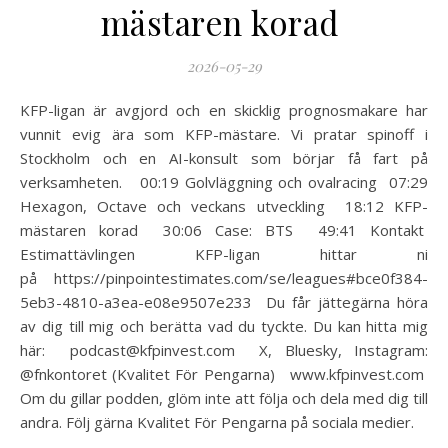
mästaren korad
2026-05-29
KFP-ligan är avgjord och en skicklig prognosmakare har
vunnit evig ära som KFP-mästare. Vi pratar spinoff i
Stockholm och en AI-konsult som börjar få fart på
verksamheten. 00:19 Golvläggning och ovalracing 07:29
Hexagon, Octave och veckans utveckling 18:12 KFP-
mästaren korad 30:06 Case: BTS 49:41 Kontakt
Estimattävlingen KFP-ligan hittar ni
på https://pinpointestimates.com/se/leagues#bce0f384-
5eb3-4810-a3ea-e08e9507e233 Du får jättegärna höra
av dig till mig och berätta vad du tyckte. Du kan hitta mig
här: podcast@kfpinvest.com X, Bluesky, Instagram:
@fnkontoret (Kvalitet För Pengarna) www.kfpinvest.com
Om du gillar podden, glöm inte att följa och dela med dig till
andra. Följ gärna Kvalitet För Pengarna på sociala medier.