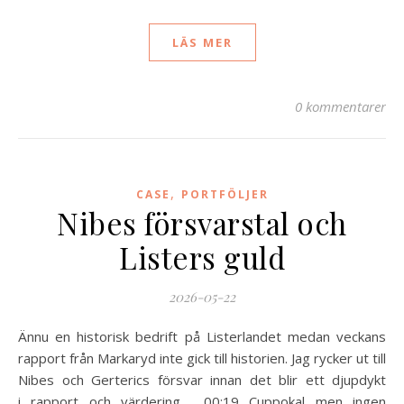
LÄS MER
0 kommentarer
,
CASE
PORTFÖLJER
Nibes försvarstal och
Listers guld
2026-05-22
Ännu en historisk bedrift på Listerlandet medan veckans
rapport från Markaryd inte gick till historien. Jag rycker ut till
Nibes och Gerterics försvar innan det blir ett djupdykt
i rapport och värdering. 00:19 Cuppokal men ingen