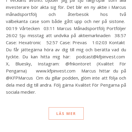
I veckans avsnitt bjuder jag på sju fallgropar som alla
investerare bör akta sig för. Det blir en ny aktie i Marcus
månadsportfölj och återbesök hos två
välbekanta case som både gått upp och ner på sistone.
00:19 Vårtecken 03:11 Marcus Månadsportfölj Portföljer
26:02 Sju misstag att undvika på aktiemarknaden 38:57
Case: Hexatronic 52:57 Case: Prevas 1:02:03 Kontakt
Du får jättegärna höra av dig till mig och berätta vad du
tyckte. Du kan hitta mig här: podcast@kfpinvest.com
X, Bluesky, Instagram: @fnkontoret (Kvalitet För
Pengarna) www.kfpinvest.com Marcus hittar du på
@KFPMarcus Om du gillar podden, glöm inte att följa och
dela med dig till andra. Följ gärna Kvalitet För Pengarna på
sociala medier.
LÄS MER