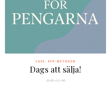
,
CASE
KFP-METODEN
Dags att sälja!
2026-03-06