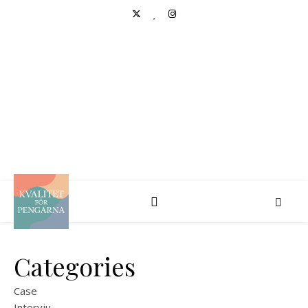
KVALITET FÖR
PENGARNA
Aktieanalys, investeringar och portföljförvaltning
Categories
Case
Intervju